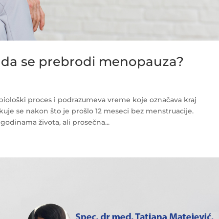
o da se prebrodi menopauza?
biološki proces i podrazumeva vreme koje označava kraj
kuje se nakon što je prošlo 12 meseci bez menstruacije.
godinama života, ali prosečna...