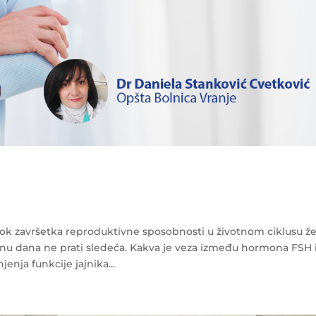
ok završetka reproduktivne sposobnosti u životnom ciklusu že
nu dana ne prati sledeća. Kakva je veza između hormona FSH 
ja funkcije jajnika...