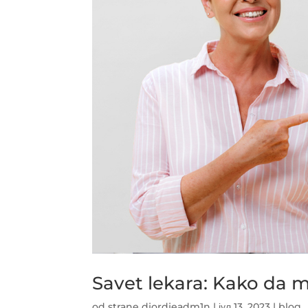
Savet lekara: Kako da
od strane
djordjeadm1n
|
јул 13, 2023
|
blog