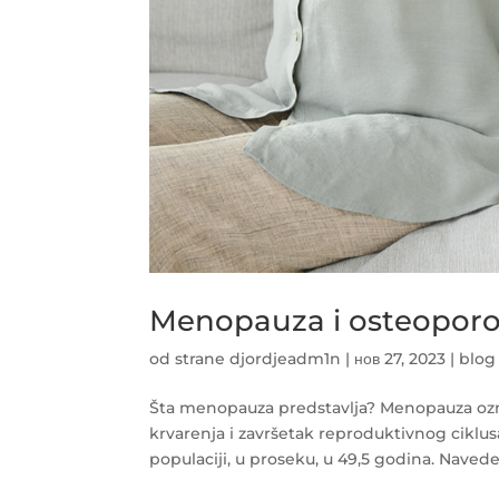
Menopauza i osteopor
od strane
djordjeadm1n
|
нов 27, 2023
|
blog
Šta menopauza predstavlja? Menopauza oz
krvarenja i završetak reproduktivnog ciklusa
populaciji, u proseku, u 49,5 godina. Naveden