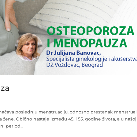
oza
načava poslednju menstruaciju, odnosno prestanak menstrua
 žene. Obično nastaje između 45. i 55. godine života, a u našoj
i period...