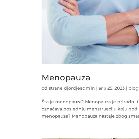
Menopauza
od strane
djordjeadm1n
|
апр 25, 2023
|
blog
Šta je menopauza? Menopauza je prirodni t
označava poslednju menstruaciju koju godi
menopauze? Menopauza nastaje zbog smanjen