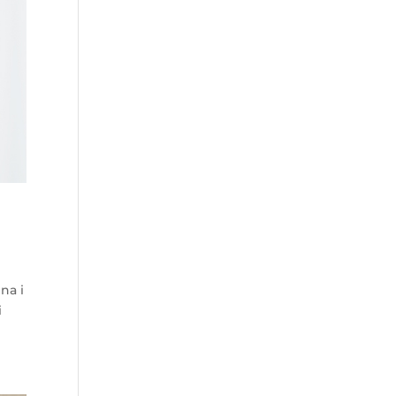
na i
i