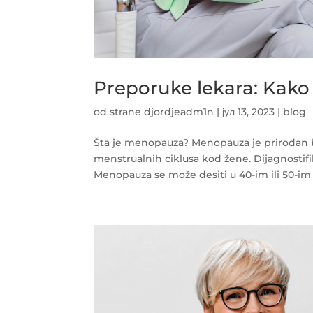
Preporuke lekara: Kak
od strane
djordjeadm1n
|
јул 13, 2023
|
blog
Šta je menopauza? Menopauza je prirodan 
menstrualnih ciklusa kod žene. Dijagnostifi
Menopauza se može desiti u 40-im ili 50-im 