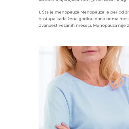
1. Šta je menopauza Menopauza je period ži
nastupa kada žena godinu dana nema mestr
dvanaest vezanih meseci. Menopauza nije zd