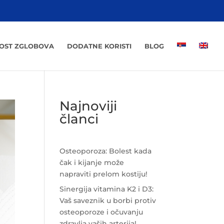
NOST ZGLOBOVA
DODATNE KORISTI
BLOG
Najnoviji
članci
Osteoporoza: Bolest kada
čak i kijanje može
napraviti prelom kostiju!
Sinergija vitamina K2 i D3:
Vaš saveznik u borbi protiv
osteoporoze i očuvanju
zdravlja vaših arterija!