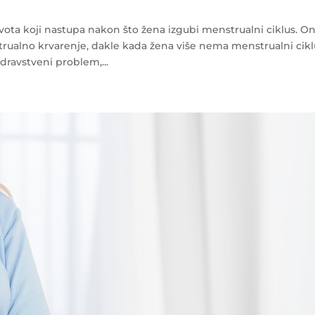
vota koji nastupa nakon što žena izgubi menstrualni ciklus. O
ualno krvarenje, dakle kada žena više nema menstrualni cikl
ravstveni problem,...