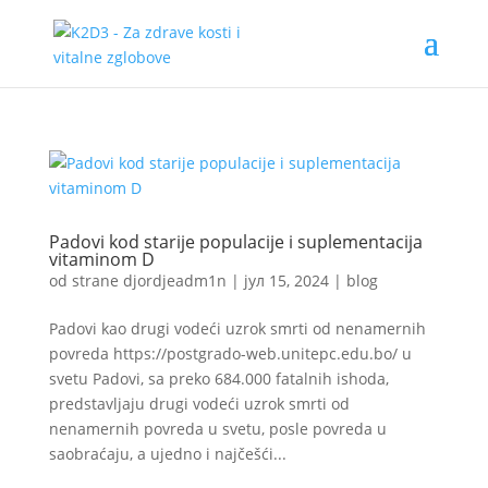
Padovi kod starije populacije i suplementacija
vitaminom D
od strane
djordjeadm1n
|
јул 15, 2024
|
blog
Padovi kao drugi vodeći uzrok smrti od nenamernih
povreda https://postgrado-web.unitepc.edu.bo/ u
svetu Padovi, sa preko 684.000 fatalnih ishoda,
predstavljaju drugi vodeći uzrok smrti od
nenamernih povreda u svetu, posle povreda u
saobraćaju, a ujedno i najčešći...