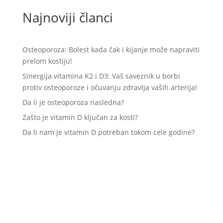
Najnoviji članci
Osteoporoza: Bolest kada čak i kijanje može napraviti
prelom kostiju!
Sinergija vitamina K2 i D3: Vaš saveznik u borbi
protiv osteoporoze i očuvanju zdravlja vaših arterija!
Da li je osteoporoza nasledna?
Zašto je vitamin D ključan za kosti?
Da li nam je vitamin D potreban tokom cele godine?
K2D3