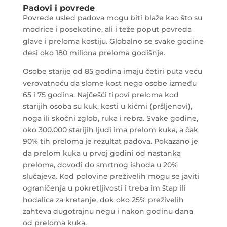
Padovi i povrede
Povrede usled padova mogu biti blaže kao što su
modrice i posekotine, ali i teže poput povreda
glave i preloma kostiju. Globalno se svake godine
desi oko 180 miliona preloma godišnje.
Osobe starije od 85 godina imaju četiri puta veću
verovatnoću da slome kost nego osobe između
65 i 75 godina. Najčešći tipovi preloma kod
starijih osoba su kuk, kosti u kičmi (pršljenovi),
noga ili skočni zglob, ruka i rebra. Svake godine,
oko 300.000 starijih ljudi ima prelom kuka, a čak
90% tih preloma je rezultat padova. Pokazano je
da prelom kuka u prvoj godini od nastanka
preloma, dovodi do smrtnog ishoda u 20%
slučajeva. Kod polovine preživelih mogu se javiti
ograničenja u pokretljivosti i treba im štap ili
hodalica za kretanje, dok oko 25% preživelih
zahteva dugotrajnu negu i nakon godinu dana
od preloma kuka.