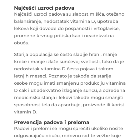
Najčešći uzroci padova
Najčešći uzroci padova su slabost mišića, otežano
balansiranje, nedostatak vitamina D, upotreba
lekova koji dovode do pospanosti i vrtoglavice,
promene krvnog pritiska kao i neadekvatna
obuća.
Starija populacija se često slabije hrani, manje
kreće i manje izlaže sunčevoj svetlosti, tako da je
nedostatak vitamina D česta pojava i tokom
letnjih meseci. Poznato je takođe da starije
osobe mogu imati smanjenu produkciju vitamina
D čak i uz adekvatno izlaganje suncu, a određena
medicinska stanja i lekovi takođe mogu smanjiti
sposobnost tela da apsorbuje, proizvode ili koristi
vitamin D.
Prevencija padova i preloma
Padovi i prelomi se mogu sprečiti ukoliko nosite
odgovarajuću obuću, redovno radite vežbe koje