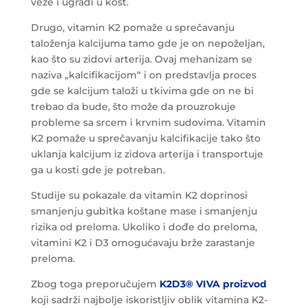
veže i ugradi u kost.
Drugo, vitamin K2 pomaže u sprečavanju
taloženja kalcijuma tamo gde je on nepoželjan,
kao što su zidovi arterija. Ovaj mehanizam se
naziva „kalcifikacijom“ i on predstavlja proces
gde se kalcijum taloži u tkivima gde on ne bi
trebao da bude, što može da prouzrokuje
probleme sa srcem i krvnim sudovima. Vitamin
K2 pomaže u sprečavanju kalcifikacije tako što
uklanja kalcijum iz zidova arterija i transportuje
ga u kosti gde je potreban.
Studije su pokazale da vitamin K2 doprinosi
smanjenju gubitka koštane mase i smanjenju
rizika od preloma. Ukoliko i dođe do preloma,
vitamini K2 i D3 omogućavaju brže zarastanje
preloma.
Zbog toga preporučujem
K2D3® VIVA proizvod
koji sadrži najbolje iskoristljiv oblik vitamina K2-