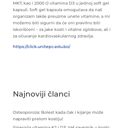
MK7, kao i 2000 IJ vitamina D3 u jednoj soft gel
kapsuli. Soft gel kapsula omogućava da naš
organizam lakše preuzme unete vitamine, a mi
možemo biti sigurni da će oni pravilno biti
iskorišćeni – za jake kosti i vitalne zglobove, ali i
za očuvanje kardiovaskularnog zdravlja.
https://click.unitepc.edu.bo/
Najnoviji članci
Osteoporoza: Bolest kada čak i kijanje može
napraviti prelom kostiju!
Sinergija vitamina K2 i D3: Vaš saveznik u borbi