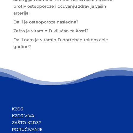
protiv osteoporoze i očuvanju zdravlja vaših
arterija!
Da li je osteoporoza nasledna?
Zašto je vitamin D ključan za kosti?
Da li nam je vitamin D potreban tokom cele
godine?
K2D3
K2D3 VIVA
ZAŠTO K2D3?
PORUČIVANJE