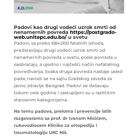
Padovi kao drugi vodeći uzrok smrti od
nenamernih povreda
https://postgrado-
web.unitepc.edu.bo/
u svetu
Padovi, sa preko 684.000 fatalnih ishoda,
predstavljaju drugi vodeći uzrok smrti od
nenamernih povreda u svetu, posle povreda u
saobraćaju, a ujedno i najčešći način nefatalnog
povređivanja. Svaka druga povreda nastaje usled
pada, navodi se na sajtu Gradskog zavoda za
javno zdravlje Beograd. Padovi se dešavaju
tokom cele godine i zastupljeni su u različitim
starosnim kategorijama.
Na temu padova, preloma i prevencije istih
razgovaramo sa prof. dr Ivanom Micićem,
rukovodiocem Klinike za ortopediju i
traumatologiju UKC Niš.