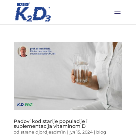
Padovi kod starije populacije i
suplementacija vitaminom D
od strane
djordjeadm1n
|
јул 15, 2024
|
blog