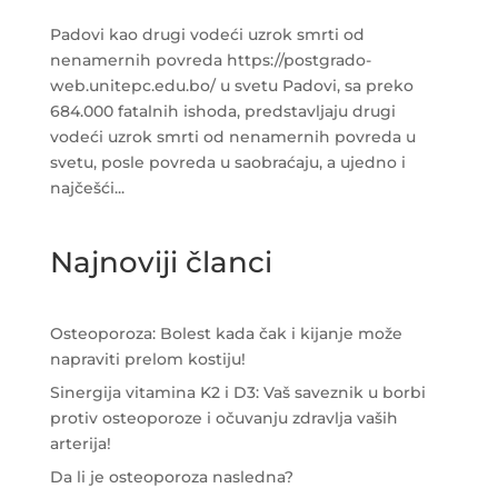
Padovi kao drugi vodeći uzrok smrti od
nenamernih povreda https://postgrado-
web.unitepc.edu.bo/ u svetu Padovi, sa preko
684.000 fatalnih ishoda, predstavljaju drugi
vodeći uzrok smrti od nenamernih povreda u
svetu, posle povreda u saobraćaju, a ujedno i
najčešći...
Najnoviji članci
Osteoporoza: Bolest kada čak i kijanje može
napraviti prelom kostiju!
Sinergija vitamina K2 i D3: Vaš saveznik u borbi
protiv osteoporoze i očuvanju zdravlja vaših
arterija!
Da li je osteoporoza nasledna?