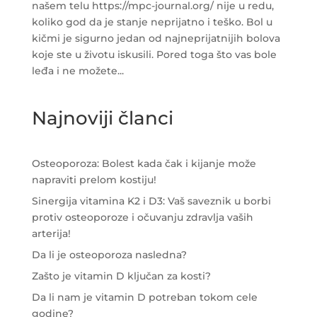
našem telu https://mpc-journal.org/ nije u redu,
koliko god da je stanje neprijatno i teško. Bol u
kičmi je sigurno jedan od najneprijatnijih bolova
koje ste u životu iskusili. Pored toga što vas bole
leđa i ne možete...
Najnoviji članci
Osteoporoza: Bolest kada čak i kijanje može
napraviti prelom kostiju!
Sinergija vitamina K2 i D3: Vaš saveznik u borbi
protiv osteoporoze i očuvanju zdravlja vaših
arterija!
Da li je osteoporoza nasledna?
Zašto je vitamin D ključan za kosti?
Da li nam je vitamin D potreban tokom cele
godine?