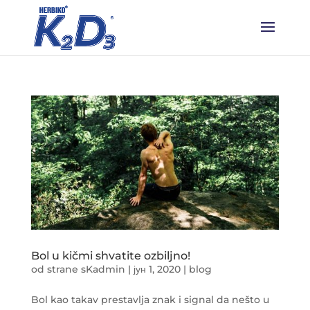
Bol u kičmi shvatite ozbiljno!
od strane
sKadmin
|
јун 1, 2020
|
blog
Bol kao takav prestavlja znak i signal da nešto u