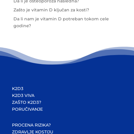
Da li je osteoporoza nasledna?
Zašto je vitamin D ključan za kosti?
Da li nam je vitamin D potreban tokom cele
godine?
K2D3
K2D3 VIVA
ZAŠTO K2D3?
PORUČIVANJE
PROCENA RIZIKA?
ZDRAVLJE KOSTIJU