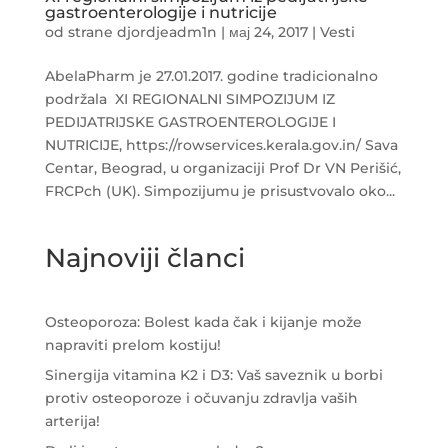
gastroenterologije i nutricije
od strane
djordjeadm1n
|
мај 24, 2017
|
Vesti
AbelaPharm je 27.01.2017. godine tradicionalno
podržala XI REGIONALNI SIMPOZIJUM IZ
PEDIJATRIJSKE GASTROENTEROLOGIJE I
NUTRICIJE, https://rowservices.kerala.gov.in/ Sava
Centar, Beograd, u organizaciji Prof Dr VN Perišić,
FRCPch (UK). Simpozijumu je prisustvovalo oko...
Najnoviji članci
Osteoporoza: Bolest kada čak i kijanje može
napraviti prelom kostiju!
Sinergija vitamina K2 i D3: Vaš saveznik u borbi
protiv osteoporoze i očuvanju zdravlja vaših
arterija!