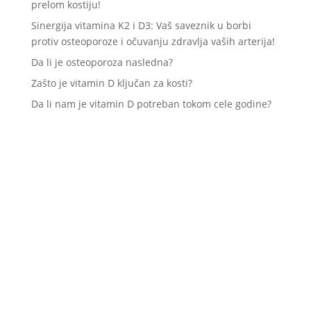
prelom kostiju!
Sinergija vitamina K2 i D3: Vaš saveznik u borbi
protiv osteoporoze i očuvanju zdravlja vaših arterija!
Da li je osteoporoza nasledna?
Zašto je vitamin D ključan za kosti?
Da li nam je vitamin D potreban tokom cele godine?
K2D3
K2D3 VIVA
ZAŠTO K2D3?
PORUČIVANJE
PROCENA RIZIKA?