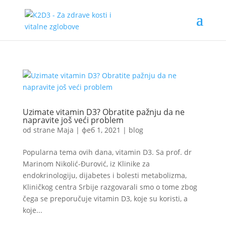
Uzimate vitamin D3? Obratite pažnju da ne
napravite još veći problem
od strane
Maja
|
феб 1, 2021
|
blog
Popularna tema ovih dana, vitamin D3. Sa prof. dr
Marinom Nikolić-Đurović, iz Klinike za
endokrinologiju, dijabetes i bolesti metabolizma,
Kliničkog centra Srbije razgovarali smo o tome zbog
čega se preporučuje vitamin D3, koje su koristi, a
koje...