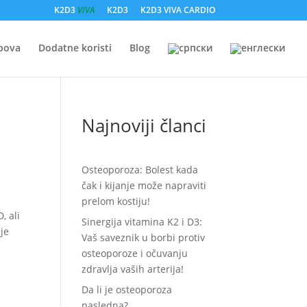
K2D3
VIVA
K2D3
K2D3 VIVA CARDIO
obova
Dodatne koristi
Blog
Najnoviji članci
Osteoporoza: Bolest kada
čak i kijanje može napraviti
prelom kostiju!
, ali
Sinergija vitamina K2 i D3:
 je
Vaš saveznik u borbi protiv
osteoporoze i očuvanju
zdravlja vaših arterija!
Da li je osteoporoza
nasledna?